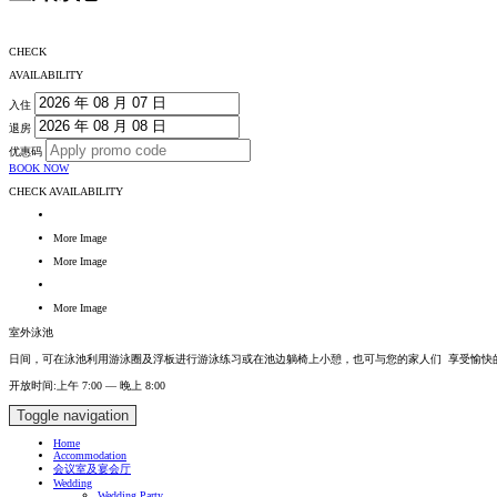
CHECK
AVAILABILITY
入住
八月
2026
退房
八月
2026
优惠码
一
二
三
四
五
六
日
BOOK NOW
一
二
三
四
五
六
日
27
28
29
30
31
1
2
CHECK AVAILABILITY
27
28
29
30
31
1
2
3
4
5
6
7
8
9
More Image
3
4
5
6
7
8
9
10
11
12
13
14
15
16
More Image
10
11
12
13
14
15
16
17
18
19
20
21
22
23
More Image
17
18
19
20
21
22
23
24
25
26
27
28
29
30
室外泳池
24
25
26
27
28
29
30
日间，可在泳池利用游泳圈及浮板进行游泳练习或在池边躺椅上小憩，也可与您的家人们 享受愉快
31
1
2
3
4
5
6
开放时间:上午 7:00 — 晚上 8:00
31
1
2
3
4
5
6
Toggle navigation
今日
清除
关闭
Home
今日
清除
关闭
Accommodation
会议室及宴会厅
Wedding
Wedding Party